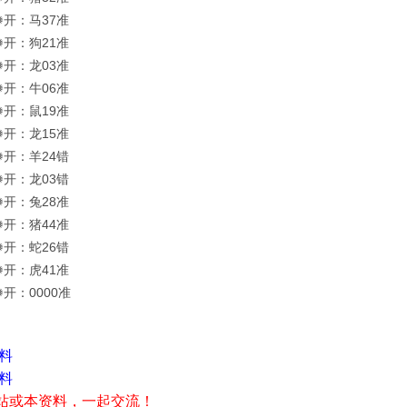
✺开：马37准
✺开：狗21准
✺开：龙03准
✺开：牛06准
✺开：鼠19准
✺开：龙15准
✺开：羊24错
✺开：龙03错
✺开：兔28准
✺开：猪44准
✺开：蛇26错
✺开：虎41准
✺开：0000准
资料
资料
站或本资料，一起交流！