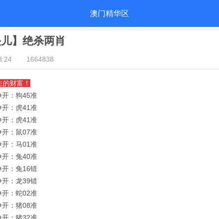
澳门精华区
头儿】绝杀两肖
:24
1664838
生的财富！
✺开：狗45准
✺开：虎41准
✺开：虎41准
✺开：鼠07准
✺开：马01准
✺开：兔40准
✺开：兔16错
✺开：龙39错
✺开：蛇02准
✺开：猪08准
✺开：猪32准