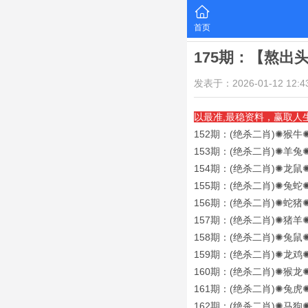
首页
175期：【熬出
发表于：2026-01-12 12:43
以最准,最稳资料，赢取人
152期：(绝杀二肖)✺猴牛
153期：(绝杀二肖)✺羊兔
154期：(绝杀二肖)✺龙鼠
155期：(绝杀二肖)✺兔蛇
156期：(绝杀二肖)✺蛇猪
157期：(绝杀二肖)✺猪羊
158期：(绝杀二肖)✺兔鼠
159期：(绝杀二肖)✺龙鸡
160期：(绝杀二肖)✺猴龙
161期：(绝杀二肖)✺兔虎
162期：(绝杀二肖)✺马狗