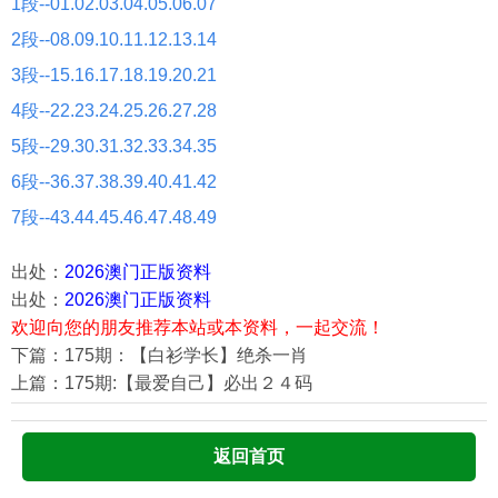
1段--01.02.03.04.05.06.07
2段--08.09.10.11.12.13.14
3段--15.16.17.18.19.20.21
4段--22.23.24.25.26.27.28
5段--29.30.31.32.33.34.35
6段--36.37.38.39.40.41.42
7段--43.44.45.46.47.48.49
出处：
2026澳门正版资料
出处：
2026澳门正版资料
欢迎向您的朋友推荐本站或本资料，一起交流！
下篇：175期：【白衫学长】绝杀一肖
上篇：175期:【最爱自己】必出２４码
返回首页