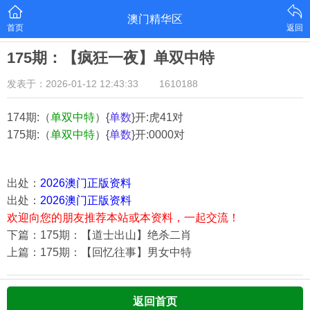
澳门精华区
首页
返回
175期：【疯狂一夜】单双中特
发表于：2026-01-12 12:43:33
1610188
174期:（
单双中特
）{
单数
}开:虎41对
175期:（
单双中特
）{
单数
}开:0000对
出处：
2026澳门正版资料
出处：
2026澳门正版资料
欢迎向您的朋友推荐本站或本资料，一起交流！
下篇：175期：【道士出山】绝杀二肖
上篇：175期：【回忆往事】男女中特
返回首页