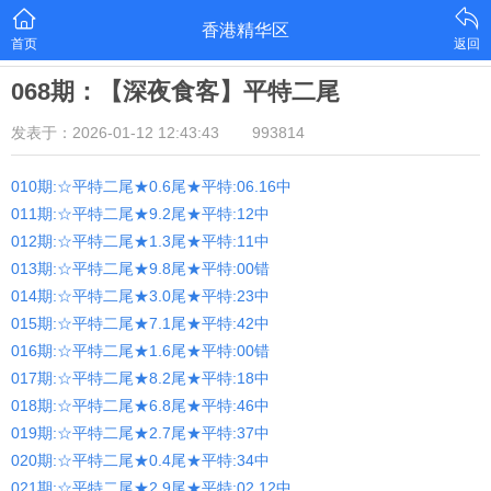
香港精华区
首页
返回
068期：【深夜食客】平特二尾
发表于：2026-01-12 12:43:43
993814
010期:☆平特二尾★0.6尾★平特:06.16中
011期:☆平特二尾★9.2尾★平特:12中
012期:☆平特二尾★1.3尾★平特:11中
013期:☆平特二尾★9.8尾★平特:00错
014期:☆平特二尾★3.0尾★平特:23中
015期:☆平特二尾★7.1尾★平特:42中
016期:☆平特二尾★1.6尾★平特:00错
017期:☆平特二尾★8.2尾★平特:18中
018期:☆平特二尾★6.8尾★平特:46中
019期:☆平特二尾★2.7尾★平特:37中
020期:☆平特二尾★0.4尾★平特:34中
021期:☆平特二尾★2.9尾★平特:02.12中