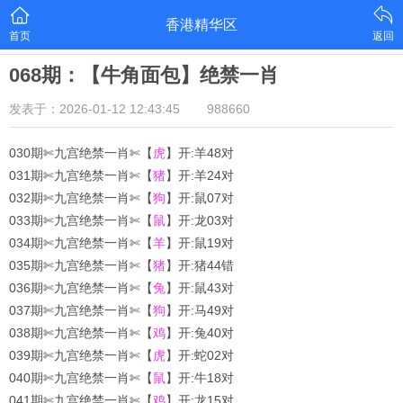
香港精华区
首页
返回
068期：【牛角面包】绝禁一肖
发表于：2026-01-12 12:43:45
988660
030期✄九宫绝禁一肖✄【
虎
】开:羊48对
031期✄九宫绝禁一肖✄【
猪
】开:羊24对
032期✄九宫绝禁一肖✄【
狗
】开:鼠07对
033期✄九宫绝禁一肖✄【
鼠
】开:龙03对
034期✄九宫绝禁一肖✄【
羊
】开:鼠19对
035期✄九宫绝禁一肖✄【
猪
】开:猪44错
036期✄九宫绝禁一肖✄【
兔
】开:鼠43对
037期✄九宫绝禁一肖✄【
狗
】开:马49对
038期✄九宫绝禁一肖✄【
鸡
】开:兔40对
039期✄九宫绝禁一肖✄【
虎
】开:蛇02对
040期✄九宫绝禁一肖✄【
鼠
】开:牛18对
041期✄九宫绝禁一肖✄【
鸡
】开:龙15对