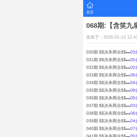
首页
068期:【含笑
发表于：2026-01-12 12:43
030期:$$决杀两合$$︻
03
031期:$$决杀两合$$︻
05
032期:$$决杀两合$$︻
02
033期:$$决杀两合$$︻
06
034期:$$决杀两合$$︻
04
035期:$$决杀两合$$︻
08
036期:$$决杀两合$$︻
05
037期:$$决杀两合$$︻
03
038期:$$决杀两合$$︻
06
039期:$$决杀两合$$︻
04
040期:$$决杀两合$$︻
07
041期:$$决杀两合$$︻
05