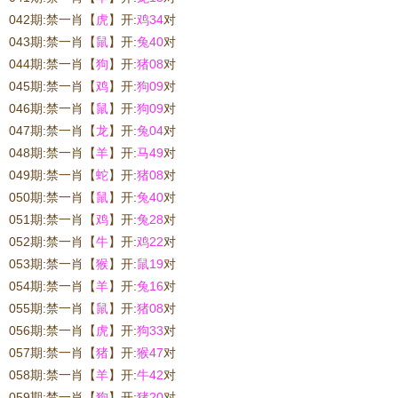
042期:禁一肖
【
虎
】开:
鸡34
对
043期:禁一肖
【
鼠
】开:
兔40
对
044期:禁一肖
【
狗
】开:
猪08
对
045期:禁一肖
【
鸡
】开:
狗09
对
046期:禁一肖
【
鼠
】开:
狗09
对
047期:禁一肖
【
龙
】开:
兔04
对
048期:禁一肖
【
羊
】开:
马49
对
049期:禁一肖
【
蛇
】开:
猪08
对
050期:禁一肖
【
鼠
】开:
兔40
对
051期:禁一肖
【
鸡
】开:
兔28
对
052期:禁一肖
【
牛
】开:
鸡22
对
053期:禁一肖
【
猴
】开:
鼠19
对
054期:禁一肖
【
羊
】开:
兔16
对
055期:禁一肖
【
鼠
】开:
猪08
对
056期:禁一肖
【
虎
】开:
狗33
对
057期:禁一肖
【
猪
】开:
猴47
对
058期:禁一肖
【
羊
】开:
牛42
对
059期:禁一肖
【
狗
】开:
猪20
对