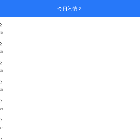
今日闲情２
２
40
２
40
２
40
２
40
２
39
２
37
２