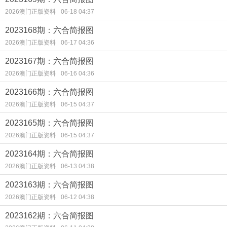
2026澳门正版资料
06-18 04:37
2023168期：六合简报图
2026澳门正版资料
06-17 04:36
2023167期：六合简报图
2026澳门正版资料
06-16 04:36
2023166期：六合简报图
2026澳门正版资料
06-15 04:37
2023165期：六合简报图
2026澳门正版资料
06-15 04:37
2023164期：六合简报图
2026澳门正版资料
06-13 04:38
2023163期：六合简报图
2026澳门正版资料
06-12 04:38
2023162期：六合简报图