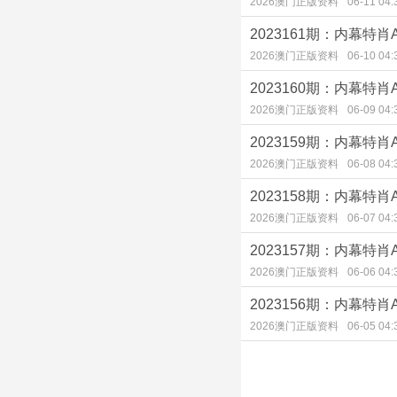
2026澳门正版资料
06-11 04:
2023161期：内幕特肖
2026澳门正版资料
06-10 04:
2023160期：内幕特肖
2026澳门正版资料
06-09 04:
2023159期：内幕特肖
2026澳门正版资料
06-08 04:
2023158期：内幕特肖
2026澳门正版资料
06-07 04:
2023157期：内幕特肖
2026澳门正版资料
06-06 04:
2023156期：内幕特肖
2026澳门正版资料
06-05 04: