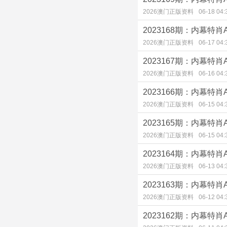
2026澳门正版资料
06-18 04:
2023168期：内幕特肖
2026澳门正版资料
06-17 04:
2023167期：内幕特肖
2026澳门正版资料
06-16 04:
2023166期：内幕特肖
2026澳门正版资料
06-15 04:
2023165期：内幕特肖
2026澳门正版资料
06-15 04:
2023164期：内幕特肖
2026澳门正版资料
06-13 04:
2023163期：内幕特肖
2026澳门正版资料
06-12 04:
2023162期：内幕特肖