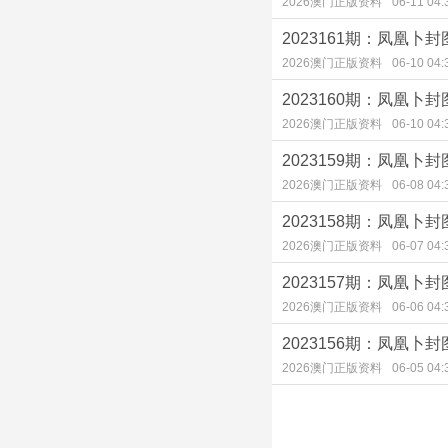
2026澳门正版资料
06-11 04:
2023161期：凤凰卜封
2026澳门正版资料
06-10 04:
2023160期：凤凰卜封
2026澳门正版资料
06-10 04:
2023159期：凤凰卜封
2026澳门正版资料
06-08 04:
2023158期：凤凰卜封
2026澳门正版资料
06-07 04:
2023157期：凤凰卜封
2026澳门正版资料
06-06 04:
2023156期：凤凰卜封
2026澳门正版资料
06-05 04: