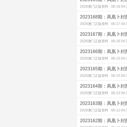
2026澳门正版资料
06-18 04:
2023168期：凤凰卜封
2026澳门正版资料
06-17 04:
2023167期：凤凰卜封
2026澳门正版资料
06-16 04:
2023166期：凤凰卜封
2026澳门正版资料
06-15 04:
2023165期：凤凰卜封
2026澳门正版资料
06-15 04:
2023164期：凤凰卜封
2026澳门正版资料
06-13 04:
2023163期：凤凰卜封
2026澳门正版资料
06-12 04:
2023162期：凤凰卜封