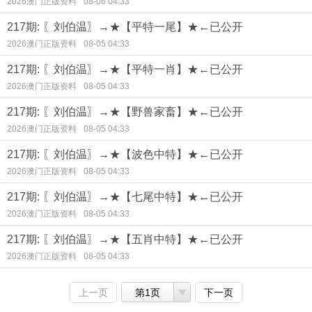
2026澳门正版资料
08-06 04:33
217期: 〖刘伯温〗→★【平特一尾】★←已公开
2026澳门正版资料
08-05 04:33
217期: 〖刘伯温〗→★【平特一肖】★←已公开
2026澳门正版资料
08-05 04:33
217期: 〖刘伯温〗→★【野兽家畜】★←已公开
2026澳门正版资料
08-05 04:33
217期: 〖刘伯温〗→★【波色中特】★←已公开
2026澳门正版资料
08-05 04:33
217期: 〖刘伯温〗→★【七尾中特】★←已公开
2026澳门正版资料
08-05 04:33
217期: 〖刘伯温〗→★【五肖中特】★←已公开
2026澳门正版资料
08-05 04:33
上一页
第1页
下一页