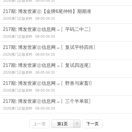
2026澳门正版资料
08-05 04:33
217期: 博发世家㊣【金牌6尾仲特】期期准
2026澳门正版资料
08-05 04:33
217期: 博发世家㊣信息网→〖平码二中二〗
2026澳门正版资料
08-05 04:33
217期: 博发世家㊣信息网→〖复试平特四肖〗
2026澳门正版资料
08-05 04:33
217期: 博发世家㊣信息网→〖复试四连尾〗
2026澳门正版资料
08-05 04:33
217期: 博发世家㊣信息网→〖野兽与家畜!〗
2026澳门正版资料
08-05 04:33
217期: 博发世家㊣信息网→〖三个半单双〗
2026澳门正版资料
08-05 04:33
上一页
第1页
下一页