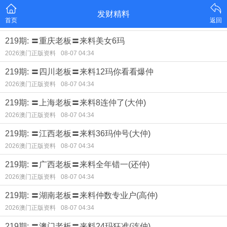
发财精料
首页
返回
219期: 〓重庆老板〓来料美女6玛
2026澳门正版资料
08-07 04:34
219期: 〓四川老板〓来料12玛你看看爆仲
2026澳门正版资料
08-07 04:34
219期: 〓上海老板〓来料8连仲了(大仲)
2026澳门正版资料
08-07 04:34
219期: 〓江西老板〓来料36玛仲号(大仲)
2026澳门正版资料
08-07 04:34
219期: 〓广西老板〓来料全年错一(还仲)
2026澳门正版资料
08-07 04:34
219期: 〓湖南老板〓来料仲数专业户(高仲)
2026澳门正版资料
08-07 04:34
219期: 〓澳门老板〓来料24玛狂准(连仲)