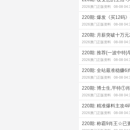
2026澳门正版资料
08-08 04:
220期: 爆发《买12
2026澳门正版资料
08-08 04:
220期: 月薪突破十万
2026澳门正版资料
08-08 04:
220期: 推荐{一波中
2026澳门正版资料
08-08 04:
220期: 全站最准稳赚
2026澳门正版资料
08-08 04:
220期: 博士生,平特
2026澳门正版资料
08-08 04:
220期: 精准爆料主攻
2026澳门正版资料
08-08 04:
220期: 称霸9肖王☆