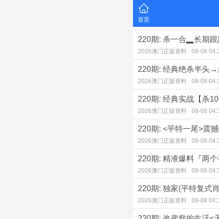
首页
220期: 杀一合▂长期
2026澳门正版资料
08-08 04:
220期: 经典绝杀半
2026澳门正版资料
08-08 04:
220期: 经典实战【杀
2026澳门正版资料
08-08 04:
220期: <平特一尾>
2026澳门正版资料
08-08 04:
220期: 精准爆料『
2026澳门正版资料
08-08 04:
220期: 独家(平特复式
2026澳门正版资料
08-08 04:
220期: 改变您的生活