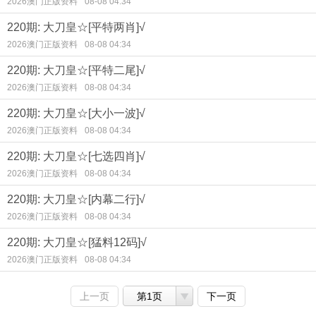
2026澳门正版资料
08-08 04:34
220期: 大刀皇☆[平特两肖]√
2026澳门正版资料
08-08 04:34
220期: 大刀皇☆[平特二尾]√
2026澳门正版资料
08-08 04:34
220期: 大刀皇☆[大小一波]√
2026澳门正版资料
08-08 04:34
220期: 大刀皇☆[七选四肖]√
2026澳门正版资料
08-08 04:34
220期: 大刀皇☆[内幕二行]√
2026澳门正版资料
08-08 04:34
220期: 大刀皇☆[猛料12码]√
2026澳门正版资料
08-08 04:34
上一页
第1页
下一页