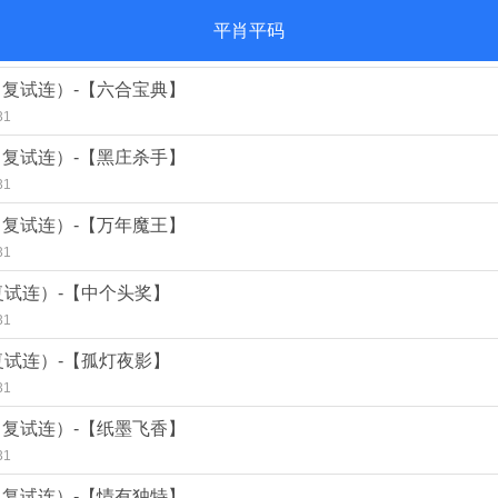
平肖平码
-（复试连）-【六合宝典】
31
-（复试连）-【黑庄杀手】
31
-（复试连）-【万年魔王】
31
（复试连）-【中个头奖】
31
（复试连）-【孤灯夜影】
31
-（复试连）-【纸墨飞香】
31
-（复试连）-【情有独特】