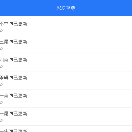
彩坛至尊
五不中◥已更新
32
特三尾◥已更新
32
特四肖◥已更新
32
新杀码◥已更新
32
禁一肖◥已更新
32
杀一尾◥已更新
32
杀一头◥已更新