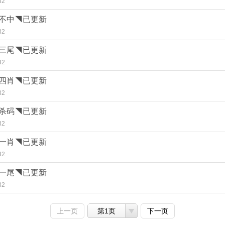
32
五不中◥已更新
32
特三尾◥已更新
32
特四肖◥已更新
32
新杀码◥已更新
32
禁一肖◥已更新
32
杀一尾◥已更新
32
上一页
第1页
下一页