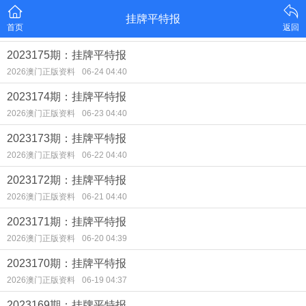
挂牌平特报
首页
返回
2023175期：挂牌平特报
2026澳门正版资料
06-24 04:40
2023174期：挂牌平特报
2026澳门正版资料
06-23 04:40
2023173期：挂牌平特报
2026澳门正版资料
06-22 04:40
2023172期：挂牌平特报
2026澳门正版资料
06-21 04:40
2023171期：挂牌平特报
2026澳门正版资料
06-20 04:39
2023170期：挂牌平特报
2026澳门正版资料
06-19 04:37
2023169期：挂牌平特报