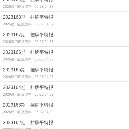
2026澳门正版资料
06-18 04:37
2023168期：挂牌平特报
2026澳门正版资料
06-17 04:37
2023167期：挂牌平特报
2026澳门正版资料
06-16 04:37
2023166期：挂牌平特报
2026澳门正版资料
06-15 04:37
2023165期：挂牌平特报
2026澳门正版资料
06-15 04:37
2023164期：挂牌平特报
2026澳门正版资料
06-13 04:39
2023163期：挂牌平特报
2026澳门正版资料
06-12 04:39
2023162期：挂牌平特报