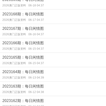
2026澳门正版资料
06-18 04:37
2023168期：每日闲情图
2026澳门正版资料
06-17 04:37
2023167期：每日闲情图
2026澳门正版资料
06-16 04:37
2023166期：每日闲情图
2026澳门正版资料
06-15 04:37
2023165期：每日闲情图
2026澳门正版资料
06-15 04:37
2023164期：每日闲情图
2026澳门正版资料
06-13 04:39
2023163期：每日闲情图
2026澳门正版资料
06-12 04:38
2023162期：每日闲情图