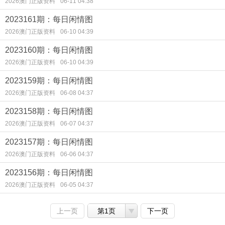
2026澳门正版资料
06-11 04:38
2023161期：每日闲情图
2026澳门正版资料
06-10 04:39
2023160期：每日闲情图
2026澳门正版资料
06-10 04:39
2023159期：每日闲情图
2026澳门正版资料
06-08 04:37
2023158期：每日闲情图
2026澳门正版资料
06-07 04:37
2023157期：每日闲情图
2026澳门正版资料
06-06 04:37
2023156期：每日闲情图
2026澳门正版资料
06-05 04:37
上一页
第1页
下一页