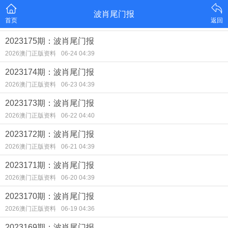
波肖尾门报
首页
返回
2023175期：波肖尾门报
2026澳门正版资料
06-24 04:39
2023174期：波肖尾门报
2026澳门正版资料
06-23 04:39
2023173期：波肖尾门报
2026澳门正版资料
06-22 04:40
2023172期：波肖尾门报
2026澳门正版资料
06-21 04:39
2023171期：波肖尾门报
2026澳门正版资料
06-20 04:39
2023170期：波肖尾门报
2026澳门正版资料
06-19 04:36
2023169期：波肖尾门报