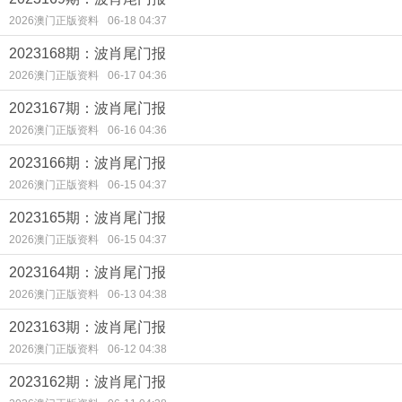
2026澳门正版资料
06-18 04:37
2023168期：波肖尾门报
2026澳门正版资料
06-17 04:36
2023167期：波肖尾门报
2026澳门正版资料
06-16 04:36
2023166期：波肖尾门报
2026澳门正版资料
06-15 04:37
2023165期：波肖尾门报
2026澳门正版资料
06-15 04:37
2023164期：波肖尾门报
2026澳门正版资料
06-13 04:38
2023163期：波肖尾门报
2026澳门正版资料
06-12 04:38
2023162期：波肖尾门报