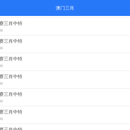
澳门三肖
参赛三肖中特
36
参赛三肖中特
36
参赛三肖中特
36
参赛三肖中特
36
参赛三肖中特
36
参赛三肖中特
36
参赛三肖中特