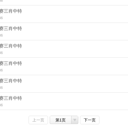
36
参赛三肖中特
36
参赛三肖中特
36
参赛三肖中特
36
参赛三肖中特
36
参赛三肖中特
36
参赛三肖中特
36
上一页
第1页
下一页