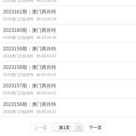
2026澳门正版资料
06-11 04:39
2023161期：澳门两肖特
2026澳门正版资料
06-10 04:39
2023160期：澳门两肖特
2026澳门正版资料
06-10 04:39
2023159期：澳门两肖特
2026澳门正版资料
06-08 04:37
2023158期：澳门两肖特
2026澳门正版资料
06-07 04:37
2023157期：澳门两肖特
2026澳门正版资料
06-06 04:37
2023156期：澳门两肖特
2026澳门正版资料
06-05 04:37
上一页
第1页
下一页