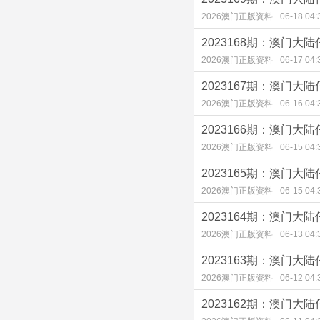
2026澳门正版资料
06-18 04:
2023168期：澳门大陆
2026澳门正版资料
06-17 04:
2023167期：澳门大陆
2026澳门正版资料
06-16 04:
2023166期：澳门大陆
2026澳门正版资料
06-15 04:
2023165期：澳门大陆
2026澳门正版资料
06-15 04:
2023164期：澳门大陆
2026澳门正版资料
06-13 04:
2023163期：澳门大陆
2026澳门正版资料
06-12 04:
2023162期：澳门大陆