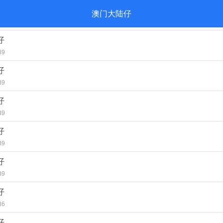
澳门大陆仔
仔
39
仔
39
仔
39
仔
39
仔
39
仔
36
仔