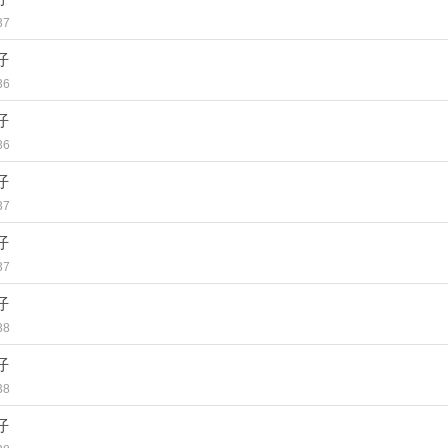
37
仔
36
仔
36
仔
37
仔
37
仔
38
仔
38
仔