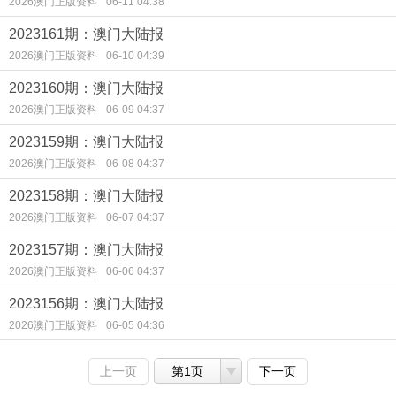
2026澳门正版资料
06-11 04:38
2023161期：澳门大陆报
2026澳门正版资料
06-10 04:39
2023160期：澳门大陆报
2026澳门正版资料
06-09 04:37
2023159期：澳门大陆报
2026澳门正版资料
06-08 04:37
2023158期：澳门大陆报
2026澳门正版资料
06-07 04:37
2023157期：澳门大陆报
2026澳门正版资料
06-06 04:37
2023156期：澳门大陆报
2026澳门正版资料
06-05 04:36
上一页
第1页
下一页