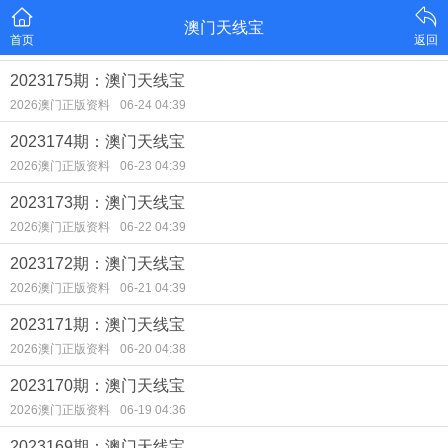
澳门天线宝
首页
返回
2023175期：澳门天线宝
2026澳门正版资料
06-24 04:39
2023174期：澳门天线宝
2026澳门正版资料
06-23 04:39
2023173期：澳门天线宝
2026澳门正版资料
06-22 04:39
2023172期：澳门天线宝
2026澳门正版资料
06-21 04:39
2023171期：澳门天线宝
2026澳门正版资料
06-20 04:38
2023170期：澳门天线宝
2026澳门正版资料
06-19 04:36
2023169期：澳门天线宝