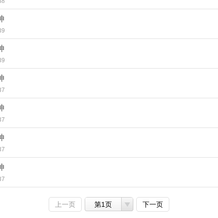
38
神
39
神
39
神
37
神
37
神
37
神
37
上一页
第1页
下一页