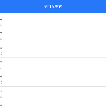
澳门女财神
神
39
神
39
神
40
神
40
神
39
神
37
神