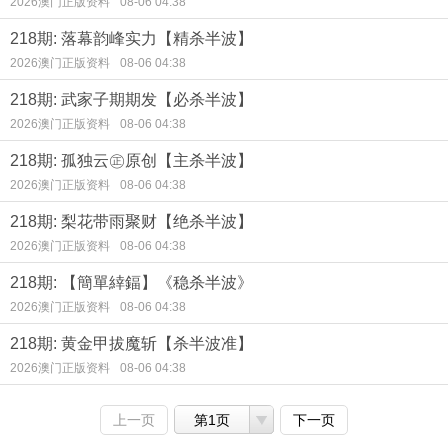
2026澳门正版资料
08-06 04:38
218期: 落幕韵峰实力【精杀半波】
2026澳门正版资料
08-06 04:38
218期: 武家子期期发【必杀半波】
2026澳门正版资料
08-06 04:38
218期: 孤独云㊣原创【主杀半波】
2026澳门正版资料
08-06 04:38
218期: 梨花带雨聚财【绝杀半波】
2026澳门正版资料
08-06 04:38
218期: 【簡單緈鍢】《稳杀半波》
2026澳门正版资料
08-06 04:38
218期: 黄金甲拔魔斩【杀半波准】
2026澳门正版资料
08-06 04:38
上一页
第1页
下一页