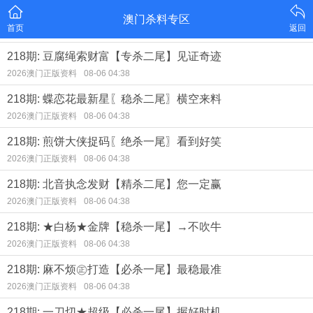
澳门杀料专区
首页
返回
218期: 豆腐绳索财富【专杀二尾】见证奇迹
2026澳门正版资料
08-06 04:38
218期: 蝶恋花最新星〖稳杀二尾〗横空来料
2026澳门正版资料
08-06 04:38
218期: 煎饼大侠捉码〖绝杀一尾〗看到好笑
2026澳门正版资料
08-06 04:38
218期: 北音执念发财【精杀二尾】您一定赢
2026澳门正版资料
08-06 04:38
218期: ★白杨★金牌【稳杀一尾】→不吹牛
2026澳门正版资料
08-06 04:38
218期: 麻不烦㊣打造【必杀一尾】最稳最准
2026澳门正版资料
08-06 04:38
218期: 一刀切★超级【必杀一尾】握好时机