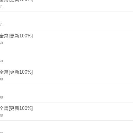
41
41
全篇[更新100%]
40
40
全篇[更新100%]
38
38
全篇[更新100%]
38