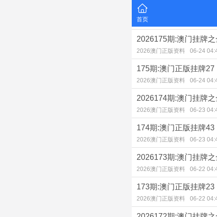
首页
2026175期:澳门挂牌之
2026澳门正版资料
06-24 04:
175期:澳门正版挂牌27
2026澳门正版资料
06-24 04:
2026174期:澳门挂牌之
2026澳门正版资料
06-23 04:
174期:澳门正版挂牌43
2026澳门正版资料
06-23 04:
2026173期:澳门挂牌之
2026澳门正版资料
06-22 04:
173期:澳门正版挂牌23
2026澳门正版资料
06-22 04:
2026172期:澳门挂牌之