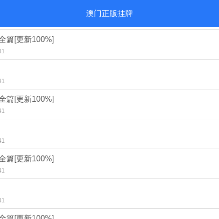
澳门正版挂牌
全篇[更新100%]
41
41
全篇[更新100%]
41
41
全篇[更新100%]
41
41
全篇[更新100%]