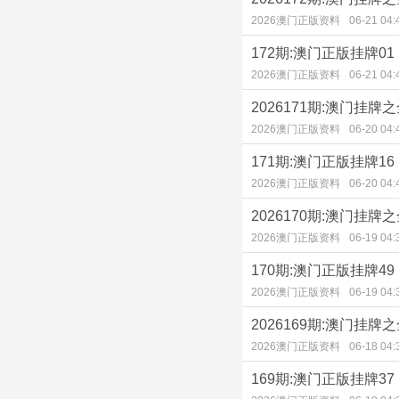
2026澳门正版资料
06-21 04:
172期:澳门正版挂牌01
2026澳门正版资料
06-21 04:
2026171期:澳门挂牌之
2026澳门正版资料
06-20 04:
171期:澳门正版挂牌16
2026澳门正版资料
06-20 04:
2026170期:澳门挂牌之
2026澳门正版资料
06-19 04:
170期:澳门正版挂牌49
2026澳门正版资料
06-19 04:
2026169期:澳门挂牌之
2026澳门正版资料
06-18 04:
169期:澳门正版挂牌37