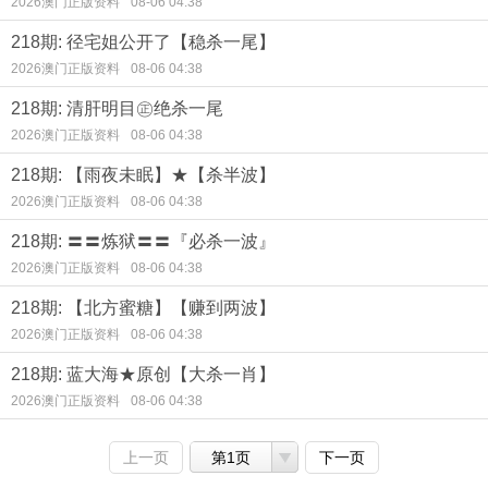
2026澳门正版资料
08-06 04:38
218期: 径宅姐公开了【稳杀一尾】
2026澳门正版资料
08-06 04:38
218期: 清肝明目㊣绝杀一尾
2026澳门正版资料
08-06 04:38
218期: 【雨夜未眠】★【杀半波】
2026澳门正版资料
08-06 04:38
218期: 〓〓炼狱〓〓『必杀一波』
2026澳门正版资料
08-06 04:38
218期: 【北方蜜糖】【赚到两波】
2026澳门正版资料
08-06 04:38
218期: 蓝大海★原创【大杀一肖】
2026澳门正版资料
08-06 04:38
上一页
第1页
下一页