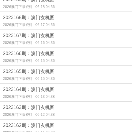
2026澳门正版资料
06-18 04:36
2023168期：澳门玄机图
2026澳门正版资料
06-17 04:36
2023167期：澳门玄机图
2026澳门正版资料
06-16 04:36
2023166期：澳门玄机图
2026澳门正版资料
06-15 04:36
2023165期：澳门玄机图
2026澳门正版资料
06-15 04:36
2023164期：澳门玄机图
2026澳门正版资料
06-13 04:38
2023163期：澳门玄机图
2026澳门正版资料
06-12 04:38
2023162期：澳门玄机图