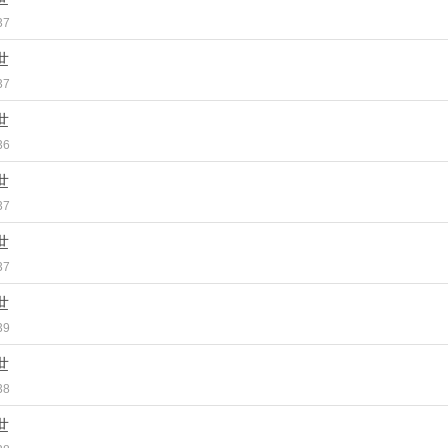
37
世
37
世
36
世
37
世
37
世
39
世
38
世