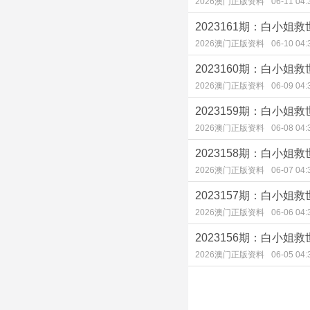
2026澳门正版资料
06-11 04:
2023161期：白小姐救
2026澳门正版资料
06-10 04:
2023160期：白小姐救
2026澳门正版资料
06-09 04:
2023159期：白小姐救
2026澳门正版资料
06-08 04:
2023158期：白小姐救
2026澳门正版资料
06-07 04:
2023157期：白小姐救
2026澳门正版资料
06-06 04:
2023156期：白小姐救
2026澳门正版资料
06-05 04: