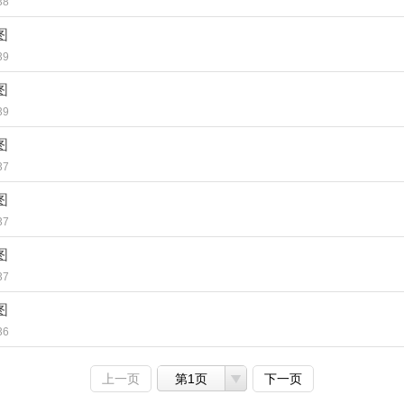
38
图
39
图
39
图
37
图
37
图
37
图
36
上一页
第1页
下一页