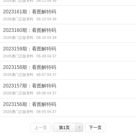
2026澳门正版资料
06-11 04:39
2023161期：看图解特码
2026澳门正版资料
06-10 04:39
2023160期：看图解特码
2026澳门正版资料
06-10 04:39
2023159期：看图解特码
2026澳门正版资料
06-08 04:37
2023158期：看图解特码
2026澳门正版资料
06-07 04:37
2023157期：看图解特码
2026澳门正版资料
06-06 04:37
2023156期：看图解特码
2026澳门正版资料
06-05 04:37
上一页
第1页
下一页