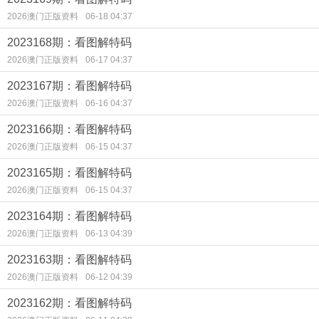
2026澳门正版资料
06-18 04:37
2023168期：看图解特码
2026澳门正版资料
06-17 04:37
2023167期：看图解特码
2026澳门正版资料
06-16 04:37
2023166期：看图解特码
2026澳门正版资料
06-15 04:37
2023165期：看图解特码
2026澳门正版资料
06-15 04:37
2023164期：看图解特码
2026澳门正版资料
06-13 04:39
2023163期：看图解特码
2026澳门正版资料
06-12 04:39
2023162期：看图解特码