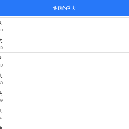
金钱豹功夫
夫
40
夫
40
夫
40
夫
40
夫
39
夫
37
夫