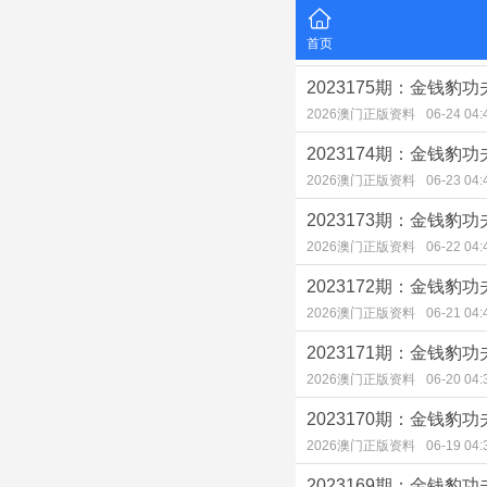
首页
2023175期：金钱豹功
2026澳门正版资料
06-24 04:
2023174期：金钱豹功
2026澳门正版资料
06-23 04:
2023173期：金钱豹功
2026澳门正版资料
06-22 04:
2023172期：金钱豹功
2026澳门正版资料
06-21 04:
2023171期：金钱豹功
2026澳门正版资料
06-20 04:
2023170期：金钱豹功
2026澳门正版资料
06-19 04:
2023169期：金钱豹功