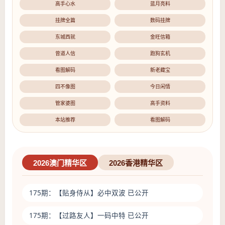
高手心水
蓝月亮料
挂牌全篇
数码挂牌
东城西就
金旺信箱
曾道人信
跑狗玄机
看图解码
新老藏宝
四不像图
今日闲情
管家婆图
高手资料
本站推荐
看图解码
2026澳门精华区
2026香港精华区
175期：
【贴身侍从】
必中双波 已公开
175期：
【过路友人】
一码中特 已公开