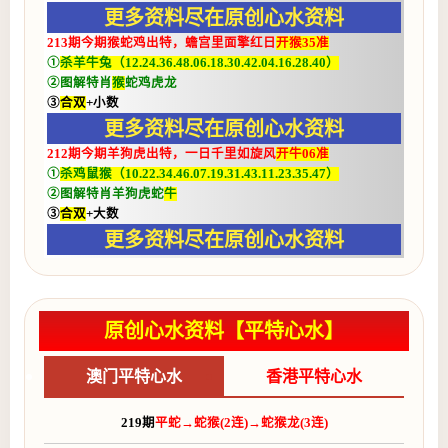
更多资料尽在原创心水资料
213期今期猴蛇鸡出特，蟾宫里面擎红日
开猴35准
①
杀羊牛兔（12.24.36.48.06.18.30.42.04.16.28.40）
②图解特肖
猴
蛇鸡虎龙
③
合双
+小数
更多资料尽在原创心水资料
212期今期羊狗虎出特，一日千里如旋风
开牛06准
①
杀鸡鼠猴（10.22.34.46.07.19.31.43.11.23.35.47）
②图解特肖羊狗虎蛇
牛
③
合双
+大数
更多资料尽在原创心水资料
原创心水资料【平特心水】
澳门平特心水
香港平特心水
219期
平蛇→蛇猴(2连)→蛇猴龙(3连)