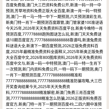
百度免费版,澳门大三巴资料免费公开,新澳一码一持一中
预测,芳草地资料免费正版大全百度,新澳一肖一码一特预
测,澳门一肖一马一恃一中下一期预测,六爻预测澳彩生肖,
新奥门特一肖下一期预测百度跟管,澳门管家婆100准谜语
今天25年,2026年天天免费资料百度平台,新奥今晚特一肖
预测百度,777778888跑狗图谜怎么玩,新澳门天天免费谜
语10期百度官方,7777888888888888靠谱吗,新澳兔费资
料谜语大全,新澳下一期百度预测,2026正版免费资料百
度,2025年最精准免费资料全面释义,2025年新奥正版免费
大全百度中文,2026年800图库资料,2026年天天免费资料
百度中文与,新滇一码一中特预测,澳门一码一特一生肖下
一次预测,新门内资料免费公开,一特一码下一期预测,奥门
一肖下一期预测百度,7777788888888精准和
77777888888888,7777788888888精准防骗攻略,大三巴
开奖查询结果今天,2025年天天免费资
料,7777788888888精准解密,新澳门免费三肖百度预
测,77777888888888精准怎么防骗,2026正版资料免费百
度官方,新奥门特一肖下一期预测百度49,二四六期中准预