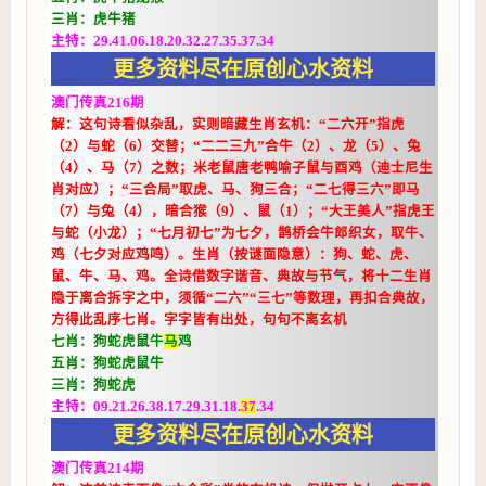
三肖：虎牛猪
主特：29.41.06.18.20.32.27.35.37.34
更多资料尽在原创心水资料
澳门传真216期
解：这句诗看似杂乱，实则暗藏生肖玄机：“二六开”指虎
（2）与蛇（6）交替；“二二三九”合牛（2）、龙（5）、兔
（4）、马（7）之数；米老鼠唐老鸭喻子鼠与酉鸡（迪士尼生
肖对应）；“三合局”取虎、马、狗三合；“二七得三六”即马
（7）与兔（4），暗合猴（9）、鼠（1）；“大王美人”指虎王
与蛇（小龙）；“七月初七”为七夕，鹊桥会牛郎织女，取牛、
鸡（七夕对应鸡鸣）。生肖（按谜面隐意）：狗、蛇、虎、
鼠、牛、马、鸡。全诗借数字谐音、典故与节气，将十二生肖
隐于离合拆字之中，须循“二六”“三七”等数理，再扣合典故，
方得此乱序七肖。字字皆有出处，句句不离玄机
七肖：狗蛇虎鼠牛
马
鸡
五肖：狗蛇虎鼠牛
三肖：狗蛇虎
主特：09.21.26.38.17.29.31.18.
37
.34
更多资料尽在原创心水资料
澳门传真214期