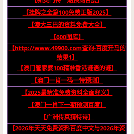
【新奥门特一期预测百度】
【挂牌之全篇100免费正版2025】
【澳大三巴的资料免费大全】
【600图库】
【http://www.49900.com查询-百度开马的
结果1】
【澳门管家婆100精准香港谜语的谜】
【澳门一肖一码一恃预测】
【2025最精准免费资料全面释义】
【澳门一肖下一期预测百度】
【广洲传真猜特诗】
【2026年天天免费资料百度中文与2026年资