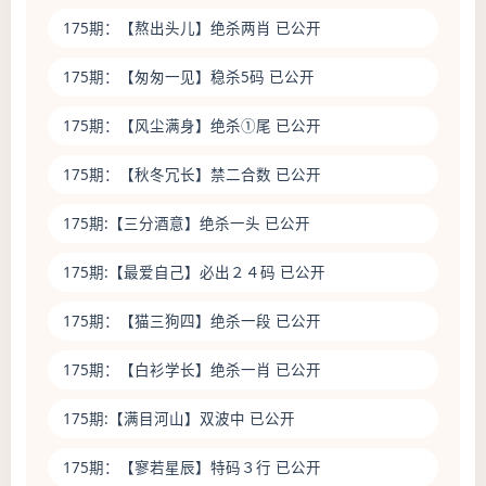
175期：
【熬出头儿】
绝杀两肖 已公开
175期：
【匆匆一见】
稳杀5码 已公开
175期：
【风尘满身】
绝杀①尾 已公开
175期：
【秋冬冗长】
禁二合数 已公开
175期:
【三分酒意】
绝杀一头 已公开
175期:
【最爱自己】
必出２４码 已公开
175期：
【猫三狗四】
绝杀一段 已公开
175期：
【白衫学长】
绝杀一肖 已公开
175期:
【满目河山】
双波中 已公开
175期：
【寥若星辰】
特码３行 已公开