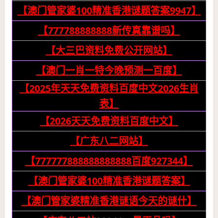
【澳门管家婆100精准香港谜题答案9947】
【777788888888新传真靠谱吗】
【大三巴资料免费公开网站】
【澳门一肖一特今晚预测一百度】
【2025年天天免费资料百度中文2026生肖
表】
【2026天天免费资料百度中文】
【广东八二网站】
【777777888888888888百度927344】
【澳门管家婆100精准香港谜题答案】
【澳门管家婆精准香港谜语今天的谜什】