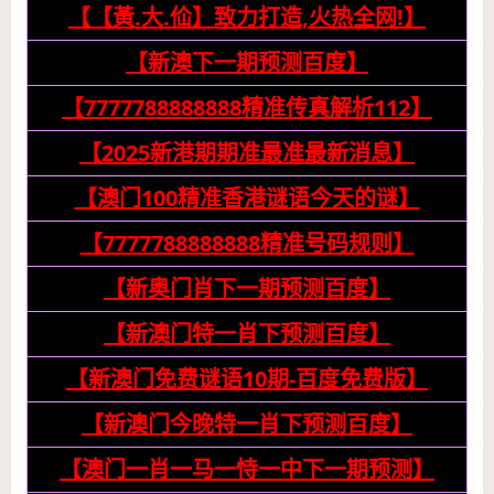
【【黃.大.佡】致力打造,火热全网!】
【新澳下一期预测百度】
【7777788888888精准传真解析112】
【2025新港期期准最准最新消息】
【澳门100精准香港谜语今天的谜】
【7777788888888精准号码规则】
【新奥门肖下一期预测百度】
【新澳门特一肖下预测百度】
【新澳门免费谜语10期-百度免费版】
【新澳门今晚特一肖下预测百度】
【澳门一肖一马一恃一中下一期预测】