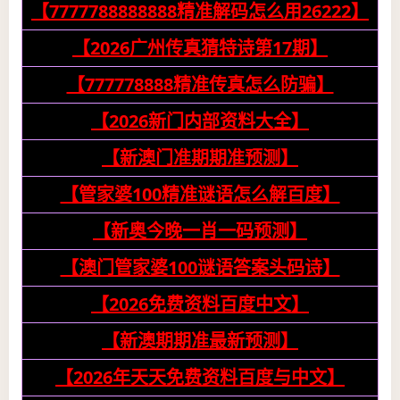
【7777788888888精准解码怎么用26222】
【2026广州传真猜特诗第17期】
【777778888精准传真怎么防骗】
【2026新门内部资料大全】
【新澳门准期期准预测】
【管家婆100精准谜语怎么解百度】
【新奥今晚一肖一码预测】
【澳门管家婆100谜语答案头码诗】
【2026免费资料百度中文】
【新澳期期准最新预测】
【2026年天天免费资料百度与中文】