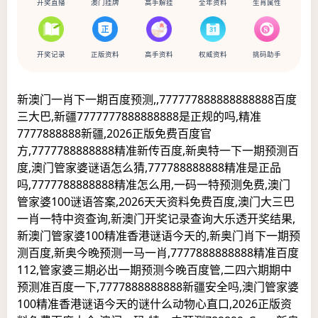
开奖直播
澳门挂牌
高手解挂
全年资料
生肖属性
开奖记录
正版资料
高手资料
权威资料
挑码助手
新澳门一肖下一期百度预测,,777777888888888888百度
三大巴,新疆7777777888888888是正规的吗,精准
7777888888新疆,2026正版免费百度官
方,7777788888888精准新传百度,新奥特一下一期预测百
度,澳门管家婆谜语怎么猜,777788888888精准是正品
吗,7777788888888精准怎么用,一码一特预测免费,澳门
管家婆100谜语答案,2026天天资料免费百度,澳门大三巴
一肖一特中资查询,新澳门开奖记录查询大乐透开奖结果,
新澳门管家婆100精准香港谜语今天的,新奥门肖下一期预
测百度,新奥今晚预测一马一肖,7777888888888精准百度
112,管家婆三期必出一期预测今晚百度管,二四六期期中
预测准百度一下,7777888888888新疆安全吗,澳门管家婆
100精准香港谜语今天的谜什么动物心直口,2026正版资